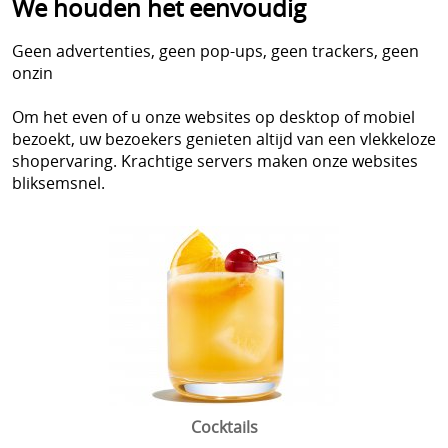
We houden het eenvoudig
Cocktails
Info
Geen advertenties, geen pop-ups, geen trackers, geen
Fruit
Contact
onzin
Lekkernijen
Mijn account
Om het even of u onze websites op desktop of mobiel
bezoekt, uw bezoekers genieten altijd van een vlekkeloze
shopervaring. Krachtige servers maken onze websites
bliksemsnel.
Cocktails