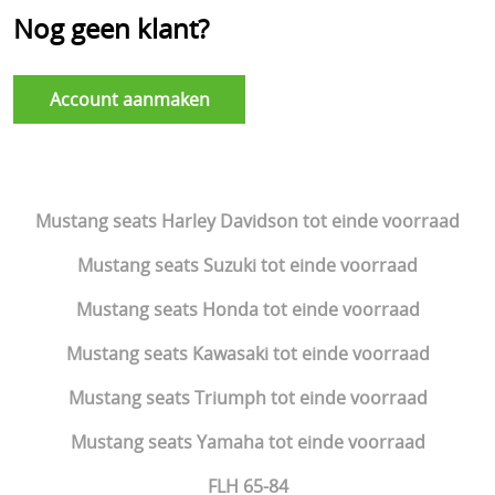
Nog geen klant?
tot einde voorraad
Mustang tassen tot einde voorraad
Account aanmaken
Corbin zadels tot einde voorraad
Laarzen tot einde voorraad
Kleding Tot einde voorraad!
Mustang seats Harley Davidson tot einde voorraad
Honda rebel 300-500 17-23
Mustang seats Suzuki tot einde voorraad
Mustang seats Honda tot einde voorraad
Mustang seats Kawasaki tot einde voorraad
Mustang seats Triumph tot einde voorraad
Mustang seats Yamaha tot einde voorraad
FLH 65-84