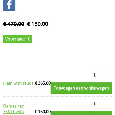
tot einde voorraad
Mustang tassen tot einde voorraad
€ 470,00
€ 150,00
Corbin zadels tot einde voorraad
Laarzen tot einde voorraad
Voorraad: 10
Kleding Tot einde voorraad!
Honda rebel 300-500 17-23
Plain with studs
€ 365,00
Toevoegen aan winkelwagen
Flames red
75611 with
€ 150,00