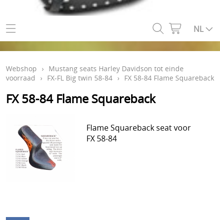
Home
NL
Webshop
Webshop
›
Mustang seats Harley Davidson tot einde
Mustang seats Harley Davidson tot einde voorraad
Info
voorraad
›
FX-FL Big twin 58-84
›
FX 58-84 Flame Squareback
Mustang seats Suzuki tot einde voorraad
FX 58-84 Flame Squareback
Contact
Mustang seats Honda tot einde voorraad
Mijn account
Flame Squareback seat voor
Mustang seats Kawasaki tot einde voorraad
FX 58-84
Gastenboek
Mustang seats Triumph tot einde voorraad
Mustang seats Yamaha tot einde voorraad
FLH 65-84
Fender/tank bib+ sissybar pad & covers for cruisers