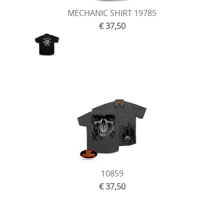
tot einde voorraad
MECHANIC SHIRT 19785
€ 37,50
Mustang tassen tot einde voorraad
Corbin zadels tot einde voorraad
Laarzen tot einde voorraad
Kleding Tot einde voorraad!
Honda rebel 300-500 17-23
10859
€ 37,50