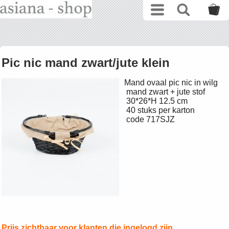
Pic nic mand zwart/jute klein
Mand ovaal pic nic in wilg
mand zwart + jute stof
30*26*H 12.5 cm
40 stuks per karton
code 717SJZ
Prijs zichtbaar voor klanten die ingelogd zijn