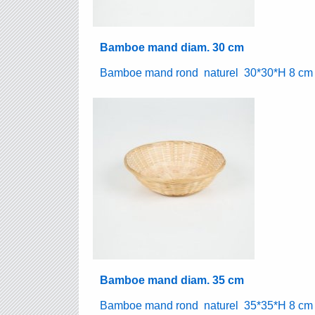
Bamboe mand diam. 30 cm
Bamboe mand rond naturel 30*30*H 8 cm 
Bamboe mand diam. 35 cm
Bamboe mand rond naturel 35*35*H 8 cm 1