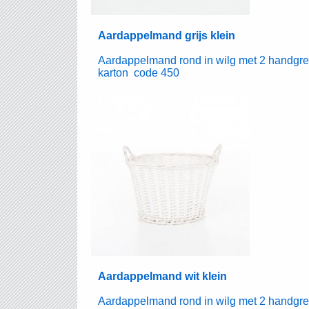
Aardappelmand grijs klein
Aardappelmand rond in wilg met 2 handgre
karton code 450
Aardappelmand wit klein
Aardappelmand rond in wilg met 2 handgre