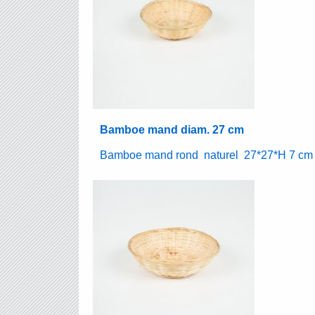
Bamboe mand diam. 27 cm
Bamboe mand rond naturel 27*27*H 7 cm 3