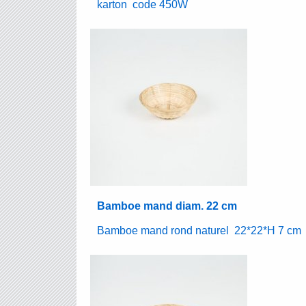
karton code 450W
Bamboe mand diam. 22 cm
Bamboe mand rond naturel 22*22*H 7 cm 3