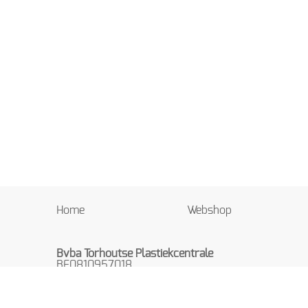
Home
Webshop
Bvba Torhoutse Plastiekcentrale
BE0810957018
Beekstraat 8
8820 TORHOUT
België