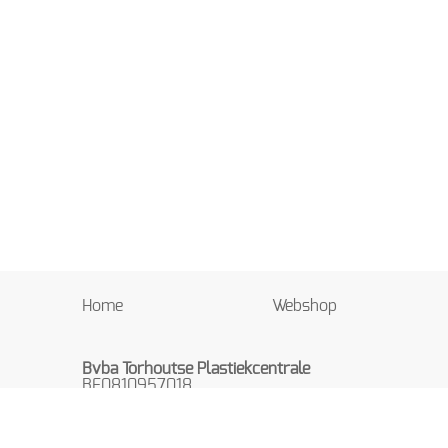
Home
Webshop
Bvba Torhoutse Plastiekcentrale
BE0810957018
Beekstraat 8
8820 TORHOUT
België