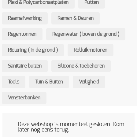
Plexi & Polycarbonaatplaten
Putten
Luchtroosters
Raamafwerking
Ramen & Deuren
Milwaukee
Regentonnen
Regenwater ( boven de grond )
Nagels & pistolen
PE Darm / Socarex
Riolering ( in de grond )
Rolluikmotoren
Plexi & Polycarbonaatplaten
Sanitaire buizen
Silicone & toebehoren
Putten
Tools
Tuin & Buiten
Veiligheid
Raamafwerking
Ramen & Deuren
Vensterbanken
Regentonnen
Regenwater ( boven de grond )
Deze webshop is momenteel gesloten. Kom
later nog eens terug.
Riolering ( in de grond )