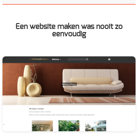
Rolluikmotoren
Sanitaire buizen
Een website maken was nooit zo
eenvoudig
Silicone & toebehoren
Tools
Tuin & Buiten
Veiligheid
Vensterbanken