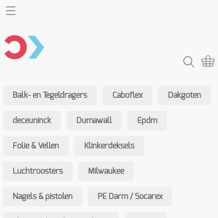
Home
Webshop
Balk- en Tegeldragers
Info
Balk- en Tegeldragers
Caboflex
Dakgoten
Caboflex
Contact
Dakgoten
deceuninck
Dumawall
Epdm
Mijn account
deceuninck
Folie & Vellen
Klinkerdeksels
Dumawall
Luchtroosters
Milwaukee
Epdm
Nagels & pistolen
PE Darm / Socarex
Folie & Vellen
Klinkerdeksels