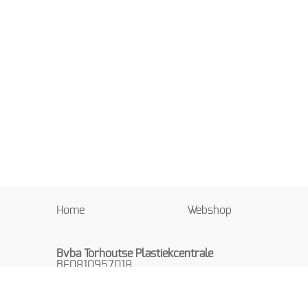
Home
Webshop
Bvba Torhoutse Plastiekcentrale
BE0810957018
Beekstraat 8
8820 TORHOUT
België