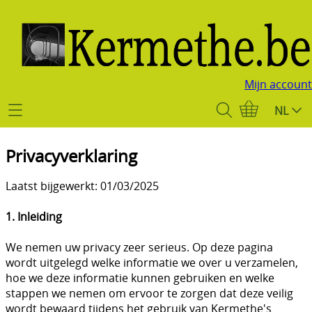
Mijn account
Start
NL
Webshop
Privacyverklaring
Ringmappen & inlegbladen
Info
Laatst bijgewerkt: 01/03/2025
Beschermhoezen
Contact
1. Inleiding
Munthouders Hartberger
We nemen uw privacy zeer serieus. Op deze pagina
Mijn account
Muntcapsules
wordt uitgelegd welke informatie we over u verzamelen,
hoe we deze informatie kunnen gebruiken en welke
Beurskalender
Munt- en medaillezakjes
stappen we nemen om ervoor te zorgen dat deze veilig
wordt bewaard tijdens het gebruik van Kermethe's